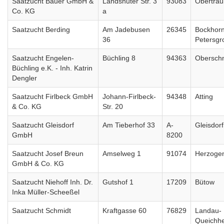
Saatzucht Bauer GmbH &
Landshuter Str. 3
93083
Obertrau
Co. KG
a
Saatzucht Berding
Am Jadebusen
26345
Bockhorn
36
Petersgr
Saatzucht Engelen-
Büchling 8
94363
Oberschn
Büchling e.K. - Inh. Katrin
Dengler
Saatzucht Firlbeck GmbH
Johann-Firlbeck-
94348
Atting
& Co. KG
Str. 20
Saatzucht Gleisdorf
Am Tieberhof 33
A-
Gleisdorf
GmbH
8200
Saatzucht Josef Breun
Amselweg 1
91074
Herzoge
GmbH & Co. KG
Saatzucht Niehoff Inh. Dr.
Gutshof 1
17209
Bütow
Inka Müller-Scheeßel
Saatzucht Schmidt
Kraftgasse 60
76829
Landau-
Queichh