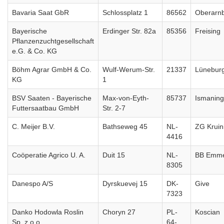
Bavaria Saat GbR
Schlossplatz 1
86562
Oberarn
Bayerische
Erdinger Str. 82a
85356
Freising
Pflanzenzuchtgesellschaft
e.G. & Co. KG
Böhm Agrar GmbH & Co.
Wulf-Werum-Str.
21337
Lünebur
KG
1
BSV Saaten - Bayerische
Max-von-Eyth-
85737
Ismaning
Futtersaatbau GmbH
Str. 2-7
C. Meijer B.V.
Bathseweg 45
NL-
ZG Kruin
4416
Coöperatie Agrico U. A.
Duit 15
NL-
BB Emme
8305
Danespo A/S
Dyrskuevej 15
DK-
Give
7323
Danko Hodowla Roslin
Choryn 27
PL-
Koscian
Sp. z.o.o.
64-