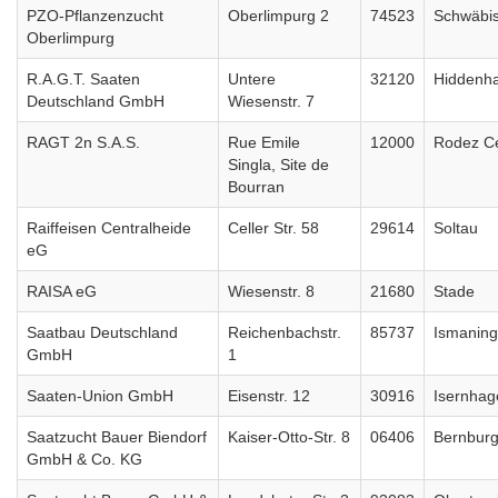
PZO-Pflanzenzucht
Oberlimpurg 2
74523
Schwäbis
Oberlimpurg
R.A.G.T. Saaten
Untere
32120
Hiddenh
Deutschland GmbH
Wiesenstr. 7
RAGT 2n S.A.S.
Rue Emile
12000
Rodez C
Singla, Site de
Bourran
Raiffeisen Centralheide
Celler Str. 58
29614
Soltau
eG
RAISA eG
Wiesenstr. 8
21680
Stade
Saatbau Deutschland
Reichenbachstr.
85737
Ismaning
GmbH
1
Saaten-Union GmbH
Eisenstr. 12
30916
Isernha
Saatzucht Bauer Biendorf
Kaiser-Otto-Str. 8
06406
Bernbur
GmbH & Co. KG