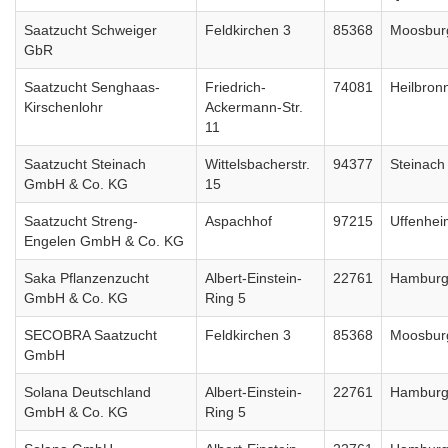
Saatzucht Schweiger
Feldkirchen 3
85368
Moosbur
GbR
Saatzucht Senghaas-
Friedrich-
74081
Heilbron
Kirschenlohr
Ackermann-Str.
11
Saatzucht Steinach
Wittelsbacherstr.
94377
Steinach
GmbH & Co. KG
15
Saatzucht Streng-
Aspachhof
97215
Uffenhei
Engelen GmbH & Co. KG
Saka Pflanzenzucht
Albert-Einstein-
22761
Hambur
GmbH & Co. KG
Ring 5
SECOBRA Saatzucht
Feldkirchen 3
85368
Moosbur
GmbH
Solana Deutschland
Albert-Einstein-
22761
Hambur
GmbH & Co. KG
Ring 5