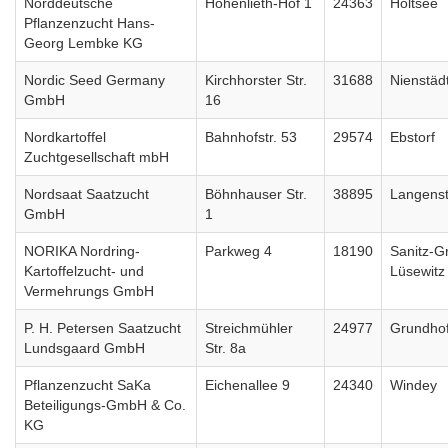
Norddeutsche
Hohenlieth-Hof 1
24363
Holtsee
Pflanzenzucht Hans-
Georg Lembke KG
Nordic Seed Germany
Kirchhorster Str.
31688
Nienstäd
GmbH
16
Nordkartoffel
Bahnhofstr. 53
29574
Ebstorf
Zuchtgesellschaft mbH
Nordsaat Saatzucht
Böhnhauser Str.
38895
Langenst
GmbH
1
NORIKA Nordring-
Parkweg 4
18190
Sanitz-G
Kartoffelzucht- und
Lüsewitz
Vermehrungs GmbH
P. H. Petersen Saatzucht
Streichmühler
24977
Grundho
Lundsgaard GmbH
Str. 8a
Pflanzenzucht SaKa
Eichenallee 9
24340
Windey
Beteiligungs-GmbH & Co.
KG