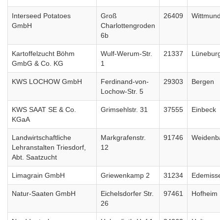
Interseed Potatoes
Groß
26409
Wittmun
GmbH
Charlottengroden
6b
Kartoffelzucht Böhm
Wulf-Werum-Str.
21337
Lünebur
GmbG & Co. KG
1
KWS LOCHOW GmbH
Ferdinand-von-
29303
Bergen
Lochow-Str. 5
KWS SAAT SE & Co.
Grimsehlstr. 31
37555
Einbeck
KGaA
Landwirtschaftliche
Markgrafenstr.
91746
Weidenb
Lehranstalten Triesdorf,
12
Abt. Saatzucht
Limagrain GmbH
Griewenkamp 2
31234
Edemiss
Natur-Saaten GmbH
Eichelsdorfer Str.
97461
Hofheim
26