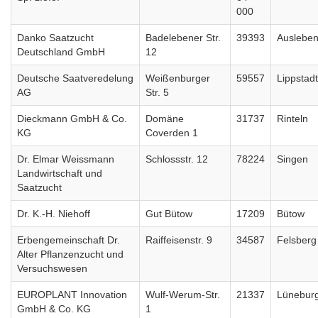
000
Danko Saatzucht
Badelebener Str.
39393
Auslebe
Deutschland GmbH
12
Deutsche Saatveredelung
Weißenburger
59557
Lippstadt
AG
Str. 5
Dieckmann GmbH & Co.
Domäne
31737
Rinteln
KG
Coverden 1
Dr. Elmar Weissmann
Schlossstr. 12
78224
Singen
Landwirtschaft und
Saatzucht
Dr. K.-H. Niehoff
Gut Bütow
17209
Bütow
Erbengemeinschaft Dr.
Raiffeisenstr. 9
34587
Felsberg
Alter Pflanzenzucht und
Versuchswesen
EUROPLANT Innovation
Wulf-Werum-Str.
21337
Lünebur
GmbH & Co. KG
1