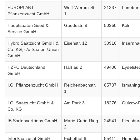
EUROPLANT
Wulf-Werum-Str.
21337
Lünebur
Pflanzenzucht GmbH
1
Hauptsaaten Seed &
Gaedestr. 9
50968
Köln
Service GmbH
Hybro Saatzucht GmbH &
Eisenstr. 12
30916
Insernh
Co. KG, c/o Saaten-Union
GmbH
HZPC Deutschland
Haßlau 2
49406
Eydelste
GmbH
I.G. Pflanzenzucht GmbH
Reichenbachstr.
85737
Ismaning
1
I.G. Saatzucht GmbH &
Am Park 3
18276
Gülzow-
Co. KG
IB Sortenvertriebs GmbH
Marie-Curie-Ring
24941
Flensbur
2
InterSaatzucht GmbH
Eichethof 6
85411
Hohenk