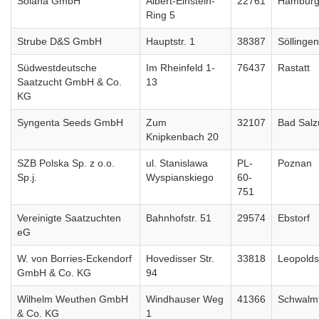
Solana GmbH
Albert-Einstein-
22761
Hambur
Ring 5
Strube D&S GmbH
Hauptstr. 1
38387
Söllingen
Südwestdeutsche
Im Rheinfeld 1-
76437
Rastatt
Saatzucht GmbH & Co.
13
KG
Syngenta Seeds GmbH
Zum
32107
Bad Salz
Knipkenbach 20
SZB Polska Sp. z o.o.
ul. Stanislawa
PL-
Poznan
Sp.j.
Wyspianskiego
60-
751
Vereinigte Saatzuchten
Bahnhofstr. 51
29574
Ebstorf
eG
W. von Borries-Eckendorf
Hovedisser Str.
33818
Leopold
GmbH & Co. KG
94
Wilhelm Weuthen GmbH
Windhauser Weg
41366
Schwalmt
& Co. KG
1