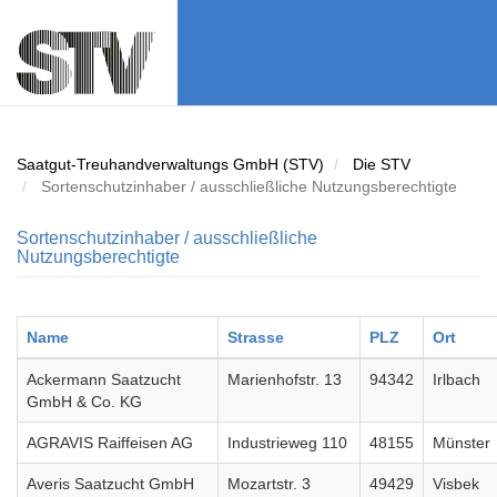
Direkt
zum
Inhalt
Saatgut-Treuhandverwaltungs GmbH (STV)
Die STV
Sortenschutzinhaber / ausschließliche Nutzungsberechtigte
Sortenschutzinhaber / ausschließliche
Nutzungsberechtigte
Name
Strasse
PLZ
Ort
Ackermann Saatzucht
Marienhofstr. 13
94342
Irlbach
GmbH & Co. KG
AGRAVIS Raiffeisen AG
Industrieweg 110
48155
Münster
Averis Saatzucht GmbH
Mozartstr. 3
49429
Visbek